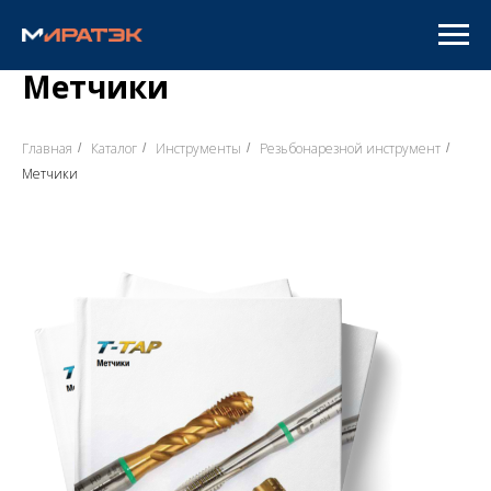
Метчики
Главная
Каталог
Инструменты
Резьбонарезной инструмент
/
/
/
/
Метчики